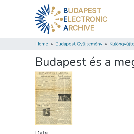
B
UDAPEST
E
LECTRONIC
A
RCHIVE
Home
Budapest Gyűjtemény
Különgyűjt
Budapest és a me
Date