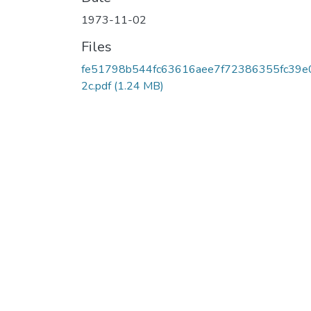
1973-11-02
Files
fe51798b544fc63616aee7f72386355fc39e
2c.pdf
(1.24 MB)