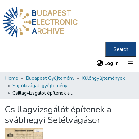
B
UDAPEST
E
LECTRONIC
A
RCHIVE
Search
(current
Log In
Home
Budapest Gyűjtemény
Különgyűjtemények
Communities & Collections
Sajtókivágat-gyűjtemény
All of DSpace
Csillagvizsgálót építenek a svábhegyi Setétvágáson
Statistics
Csillagvizsgálót építenek a
About us
svábhegyi Setétvágáson