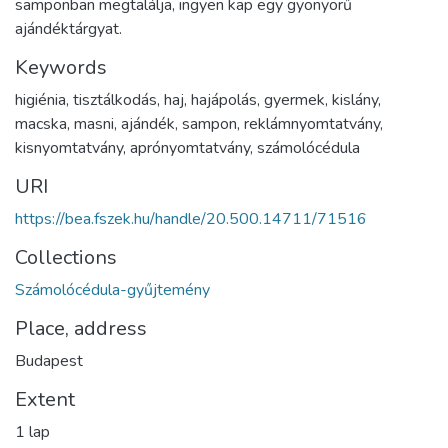
samponban megtalálja, ingyen kap egy gyönyörű
ajándéktárgyat.
Keywords
higiénia
,
tisztálkodás
,
haj
,
hajápolás
,
gyermek
,
kislány
,
macska
,
masni
,
ajándék
,
sampon
,
reklámnyomtatvány
,
kisnyomtatvány
,
aprónyomtatvány
,
számolócédula
URI
https://bea.fszek.hu/handle/20.500.14711/71516
Collections
Számolócédula-gyűjtemény
Place, address
Budapest
Extent
1 lap