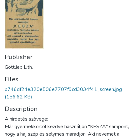
Publisher
Gottlieb Lith.
Files
b746df24e320e506e7707f9cd3034f41_screen.jpg
(156.62 KB)
Description
A hirdetés szövege:
Már gyermekkortól kezdve használjon "KESZA" sampont,
hogy a haj szép és selymes maradjon. Aki nevemet a