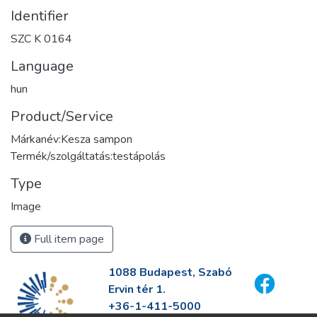
Identifier
SZC K 0164
Language
hun
Product/Service
Márkanév:Kesza sampon
Termék/szolgáltatás:testápolás
Type
Image
Full item page
1088 Budapest, Szabó
Ervin tér 1.
+36-1-411-5000