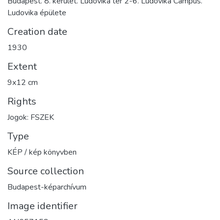
Budapest. 8. kerület. Ludovika tér 2-6. Ludovika Campus.
Ludovika épülete
Creation date
1930
Extent
9x12 cm
Rights
Jogok: FSZEK
Type
KÉP / kép könyvben
Source collection
Budapest-képarchívum
Image identifier