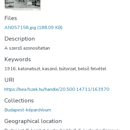
Files
AN057158.jpg
(188.09 KB)
Description
A szerző azonosítatlan
Keywords
1916
,
katonatiszt
,
kaszinó
,
bútorzat
,
belső felvétel
URI
https://bea.fszek.hu/handle/20.500.14711/163970
Collections
Budapest-képarchívum
Geographical location