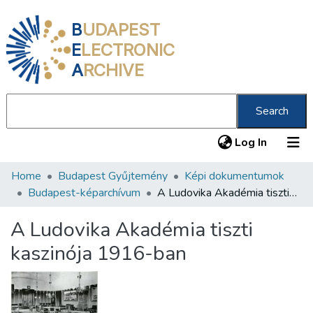
B
UDAPEST
E
LECTRONIC
A
RCHIVE
Search
(current
Log In
Home
Budapest Gyűjtemény
Képi dokumentumok
Communities & Collections
Budapest-képarchívum
A Ludovika Akadémia tiszti kaszinója 1916-ban
All of DSpace
A Ludovika Akadémia tiszti
Statistics
kaszinója 1916-ban
About us