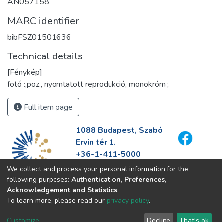
AN057158
MARC identifier
bibFSZ01501636
Technical details
[Fénykép]
fotó :,poz., nyomtatott reprodukció, monokróm ;
Full item page
1088 Budapest, Szabó
Ervin tér 1.
+36-1-411-5000
info@fszek.hu
We collect and process your personal information for the
https://fszek.hu
following purposes:
Authentication, Preferences,
Acknowledgement and Statistics
.
To learn more, please read our
privacy policy
.
Customize
Decline
That's ok