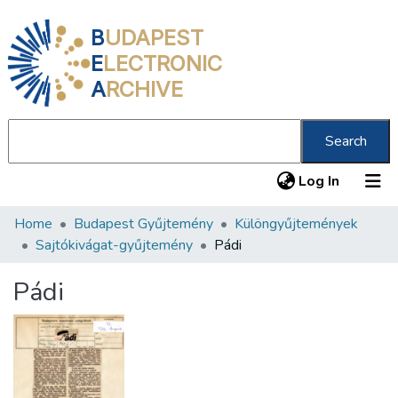
B
UDAPEST
E
LECTRONIC
A
RCHIVE
Search
(current
Log In
Home
Budapest Gyűjtemény
Különgyűjtemények
Communities & Collections
Sajtókivágat-gyűjtemény
Pádi
All of DSpace
Pádi
Statistics
About us