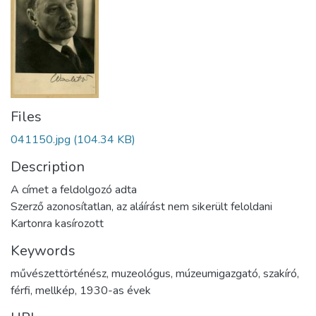
Files
041150.jpg
(104.34 KB)
Description
A címet a feldolgozó adta
Szerző azonosítatlan, az aláírást nem sikerült feloldani
Kartonra kasírozott
Keywords
művészettörténész
,
muzeológus
,
múzeumigazgató
,
szakíró
,
férfi
,
mellkép
,
1930-as évek