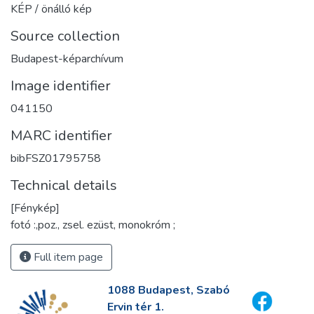
KÉP / önálló kép
Source collection
Budapest-képarchívum
Image identifier
041150
MARC identifier
bibFSZ01795758
Technical details
[Fénykép]
fotó :,poz., zsel. ezüst, monokróm ;
Full item page
1088 Budapest, Szabó
Ervin tér 1.