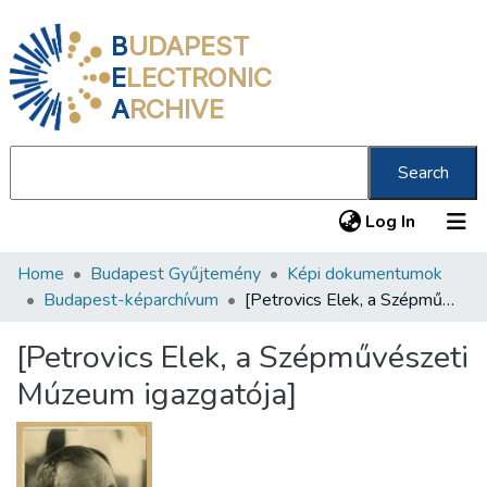
B
UDAPEST
E
LECTRONIC
A
RCHIVE
Search
(current
Log In
Home
Budapest Gyűjtemény
Képi dokumentumok
Communities & Collections
Budapest-képarchívum
[Petrovics Elek, a Szépművészeti Múzeum igazgatója]
All of DSpace
[Petrovics Elek, a Szépművészeti
Statistics
Múzeum igazgatója]
About us