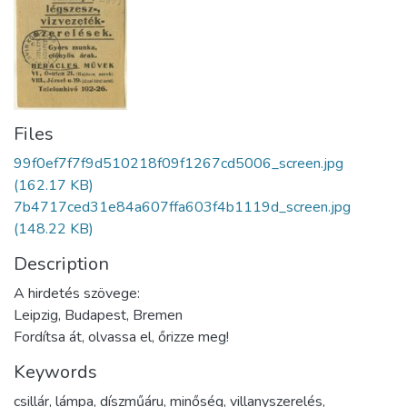
Files
99f0ef7f7f9d510218f09f1267cd5006_screen.jpg
(162.17 KB)
7b4717ced31e84a607ffa603f4b1119d_screen.jpg
(148.22 KB)
Description
A hirdetés szövege:
Leipzig, Budapest, Bremen
Fordítsa át, olvassa el, őrizze meg!
Keywords
csillár
,
lámpa
,
díszműáru
,
minőség
,
villanyszerelés
,