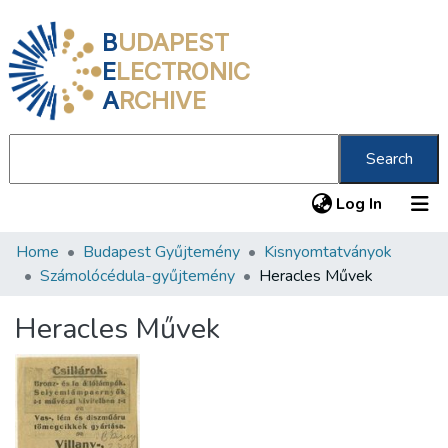
B
UDAPEST
E
LECTRONIC
A
RCHIVE
Search
(current
Log In
Home
Budapest Gyűjtemény
Kisnyomtatványok
Communities & Collections
Számolócédula-gyűjtemény
Heracles Művek
All of DSpace
Heracles Művek
Statistics
About us