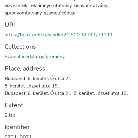
vízvezeték
,
reklámnyomtatvány
,
kisnyomtatvány
,
aprónyomtatvány
,
számolócédula
URI
https://bea.fszek.hu/handle/20.500.14711/71311
Collections
Számolócédula-gyűjtemény
Place, address
Budapest. 6. kerület. Ó utca 21.
8. kerület. József utca 19.
Budapest. 6. kerület. Ó utca 21. 8. kerület. József utca 19.
Extent
2 lap
Identifier
SZC H 0071