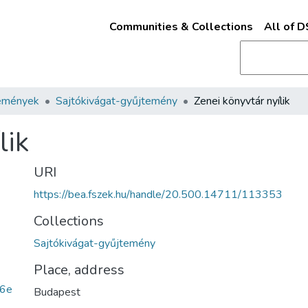
Communities & Collections
All of 
emények
Sajtókivágat-gyűjtemény
Zenei könyvtár nyílik
lik
URI
https://bea.fszek.hu/handle/20.500.14711/113353
Collections
Sajtókivágat-gyűjtemény
Place, address
6e
Budapest