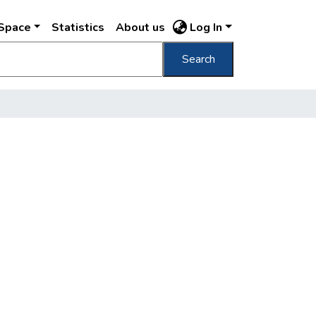
DSpace
Statistics
About us
Log In
Search