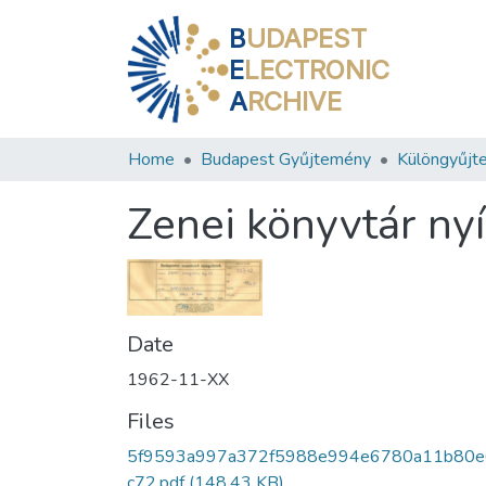
B
UDAPEST
E
LECTRONIC
A
RCHIVE
Home
Budapest Gyűjtemény
Különgyűjt
Zenei könyvtár nyí
Date
1962-11-XX
Files
5f9593a997a372f5988e994e6780a11b80e
c72.pdf
(148.43 KB)