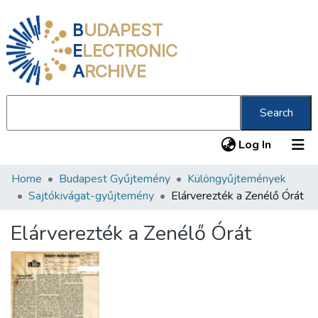
B
UDAPEST
E
LECTRONIC
A
RCHIVE
Search
(current
Log In
Home
Budapest Gyűjtemény
Különgyűjtemények
Communities & Collections
Sajtókivágat-gyűjtemény
Elárverezték a Zenélő Órát
All of DSpace
Elárverezték a Zenélő Órát
Statistics
About us