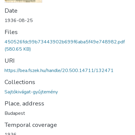
Date
1936-08-25
Files
450526fdc99b73443902b699f6aba5f49e748982.pdf
(580.65 KB)
URI
https://bea.fszek.hu/handle/20.500.14711/132471
Collections
Sajtókivágat-gyűjtemény
Place, address
Budapest
Temporal coverage
1936