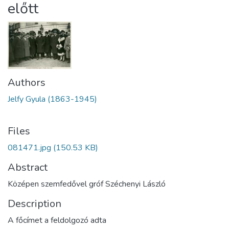
előtt
Authors
Jelfy Gyula (1863-1945)
Files
081471.jpg
(150.53 KB)
Abstract
Középen szemfedővel gróf Széchenyi László
Description
A főcímet a feldolgozó adta