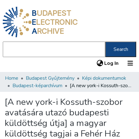
B
UDAPEST
E
LECTRONIC
A
RCHIVE
Search
(current
Log In
Home
Budapest Gyűjtemény
Képi dokumentumok
Communities & Collections
Budapest-képarchívum
[A new york-i Kossuth-szobor avatására utazó budapesti küldöttség útja] a magyar küldöttség tagjai a Fehér Ház előtt
All of DSpace
[A new york-i Kossuth-szobor
Statistics
avatására utazó budapesti
About us
küldöttség útja] a magyar
küldöttség tagjai a Fehér Ház