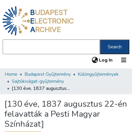
B
UDAPEST
E
LECTRONIC
A
RCHIVE
Search
(current
Log In
Home
Budapest Gyűjtemény
Különgyűjtemények
Communities & Collections
Sajtókivágat-gyűjtemény
All of DSpace
[130 éve, 1837 augusztus 22-én felavatták a Pesti Magyar Színházat]
Statistics
[130 éve, 1837 augusztus 22-én
About us
felavatták a Pesti Magyar
Színházat]