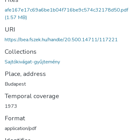
afe167e17c69a6be1b04f716be9c574c32178d50.pdf
(1.57 MB)
URI
https://bea.fszek.hu/handle/20.500.14711/117221
Collections
Sajtókivágat-gyűjtemény
Place, address
Budapest
Temporal coverage
1973
Format
application/pdf