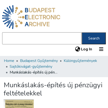
B
UDAPEST
E
LECTRONIC
A
RCHIVE
Search
(current
Log In
Home
Budapest Gyűjtemény
Különgyűjtemények
Communities & Collections
Sajtókivágat-gyűjtemény
All of DSpace
Munkáslakás-építés új pénzügyi feltételekkel
Statistics
Munkáslakás-építés új pénzügyi
About us
feltételekkel