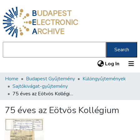
B
UDAPEST
E
LECTRONIC
A
RCHIVE
Search
(current
Log In
Home
Budapest Gyűjtemény
Különgyűjtemények
Communities & Collections
Sajtókivágat-gyűjtemény
All of DSpace
75 éves az Eötvös Kollégium
Statistics
75 éves az Eötvös Kollégium
About us