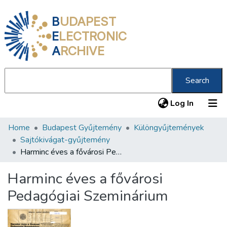
B
UDAPEST
E
LECTRONIC
A
RCHIVE
Search
(current
Log In
Home
Budapest Gyűjtemény
Különgyűjtemények
Communities & Collections
Sajtókivágat-gyűjtemény
All of DSpace
Harminc éves a fővárosi Pedagógiai Szeminárium
Statistics
Harminc éves a fővárosi
About us
Pedagógiai Szeminárium