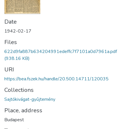
Date
1942-02-17
Files
622d9fa887b634204991edeffc7f7101a0d7961a.pdf
(938.16 KB)
URI
https://bea.fszek.hu/handle/20.500.14711/120035
Collections
Sajtókivágat-gyűjtemény
Place, address
Budapest