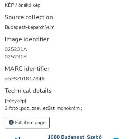
KÉP / önálló kép
Source collection
Budapest-képarchívum
Image identifier
025231A
025231B
MARC identifier
bibFSZ01817846
Technical details
[Fénykép]
2 fotó :,poz., zsel. ezüst, monokróm ;
Full item page
1088 Budapest, Szabó