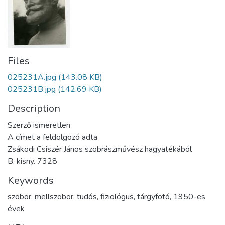
Files
025231A.jpg
(143.08 KB)
025231B.jpg
(142.69 KB)
Description
Szerző ismeretlen
A címet a feldolgozó adta
Zsákodi Csiszér János szobrászművész hagyatékából
B. kisny. 7328
Keywords
szobor
,
mellszobor
,
tudós
,
fiziológus
,
tárgyfotó
,
1950-es
évek