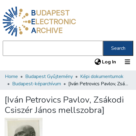
B
UDAPEST
E
LECTRONIC
A
RCHIVE
Search
(current
Log In
Home
Budapest Gyűjtemény
Képi dokumentumok
Communities & Collections
Budapest-képarchívum
[Iván Petrovics Pavlov, Zsákodi Csiszér János mellszobra]
All of DSpace
[Iván Petrovics Pavlov, Zsákodi
Statistics
Csiszér János mellszobra]
About us