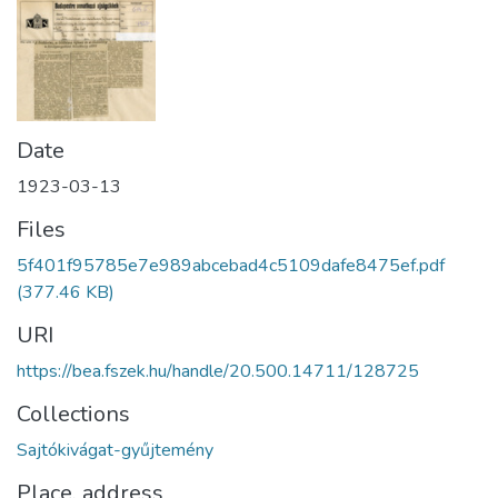
Date
1923-03-13
Files
5f401f95785e7e989abcebad4c5109dafe8475ef.pdf
(377.46 KB)
URI
https://bea.fszek.hu/handle/20.500.14711/128725
Collections
Sajtókivágat-gyűjtemény
Place, address