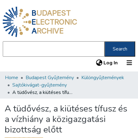
B
UDAPEST
E
LECTRONIC
A
RCHIVE
Search
(current
Log In
Home
Budapest Gyűjtemény
Különgyűjtemények
Communities & Collections
Sajtókivágat-gyűjtemény
All of DSpace
A tüdővész, a kiütéses tífusz és a vízhiány a közigazgatási bizottság előtt
Statistics
A tüdővész, a kiütéses tífusz és
About us
a vízhiány a közigazgatási
bizottság előtt