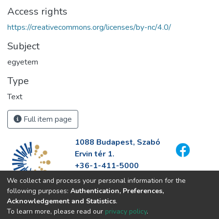
Access rights
https://creativecommons.org/licenses/by-nc/4.0/
Subject
egyetem
Type
Text
Full item page
1088 Budapest, Szabó
Ervin tér 1.
+36-1-411-5000
info@fszek.hu
We collect and process your personal information for the
https://fszek.hu
following purposes:
Authentication, Preferences,
Acknowledgement and Statistics
.
To learn more, please read our
privacy policy
.