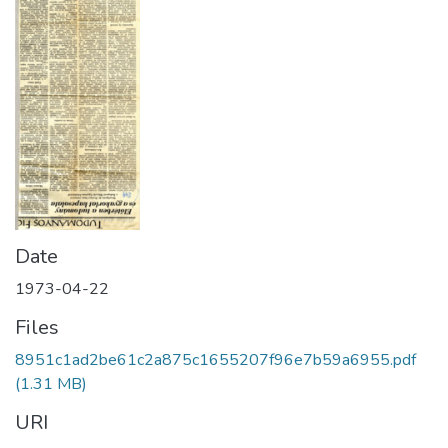
Date
1973-04-22
Files
8951c1ad2be61c2a875c1655207f96e7b59a6955.pdf
(1.31 MB)
URI