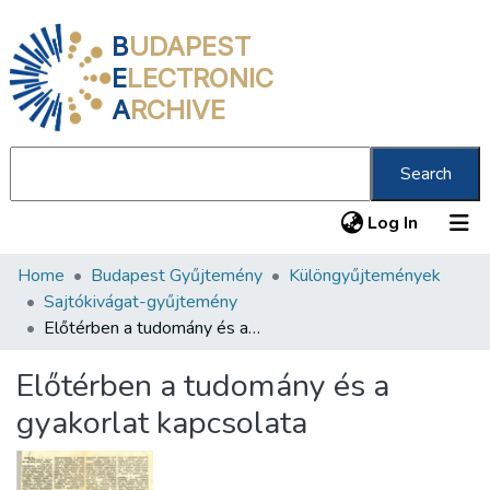
B
UDAPEST
E
LECTRONIC
A
RCHIVE
Search
(current
Log In
Home
Budapest Gyűjtemény
Különgyűjtemények
Communities & Collections
Sajtókivágat-gyűjtemény
All of DSpace
Előtérben a tudomány és a gyakorlat kapcsolata
Statistics
Előtérben a tudomány és a
About us
gyakorlat kapcsolata