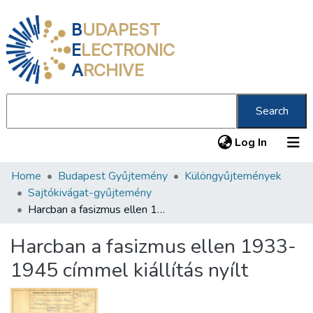
B
UDAPEST
E
LECTRONIC
A
RCHIVE
Search
(current
Log In
Home
Budapest Gyűjtemény
Különgyűjtemények
Communities & Collections
Sajtókivágat-gyűjtemény
All of DSpace
Harcban a fasizmus ellen 1933-1945 címmel kiállítás nyílt
Statistics
Harcban a fasizmus ellen 1933-
About us
1945 címmel kiállítás nyílt