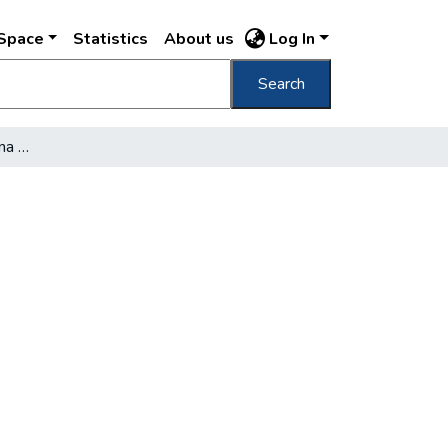
DSpace
Statistics
About us
Log In
Search
Jövőre: sportpálya, szauna a teraszon