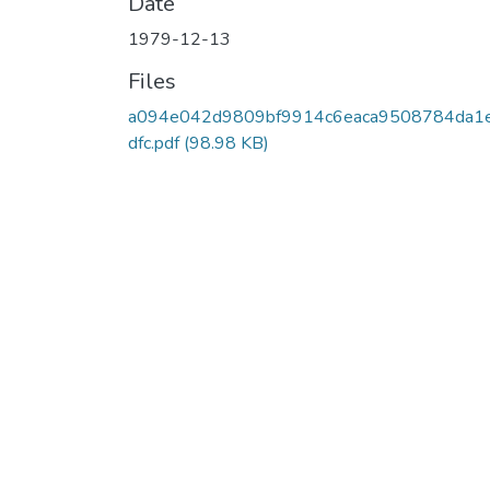
Date
1979-12-13
Files
a094e042d9809bf9914c6eaca9508784da1
dfc.pdf
(98.98 KB)