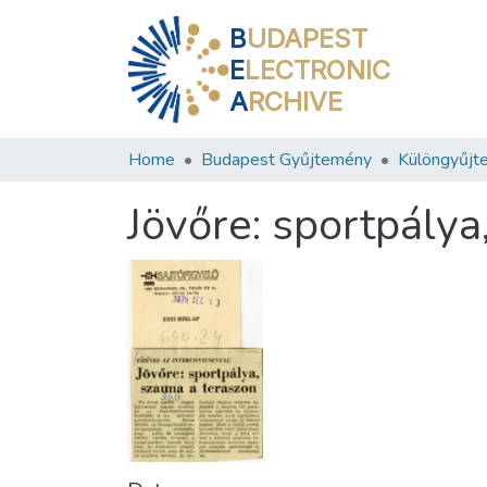
B
UDAPEST
E
LECTRONIC
A
RCHIVE
Home
Budapest Gyűjtemény
Különgyűjt
Jövőre: sportpálya