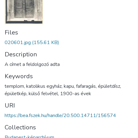
Files
020601.jpg
(155.61 KB)
Description
A címet a feldolgozó adta
Keywords
templom
,
katolikus egyház
,
kapu
,
fafaragás
,
épületdísz
,
épületkép
,
külső felvétel
,
1900-as évek
URI
https://bea.fszek.hu/handle/20.500.14711/156574
Collections
Budapest-képarchívum