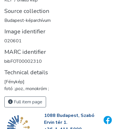
KÉP / önálló kép
Source collection
Budapest-képarchívum
Image identifier
020601
MARC identifier
bibFOT00002310
Technical details
[Fénykép]
fotó :,poz., monokróm ;
Full item page
1088 Budapest, Szabó
Ervin tér 1.