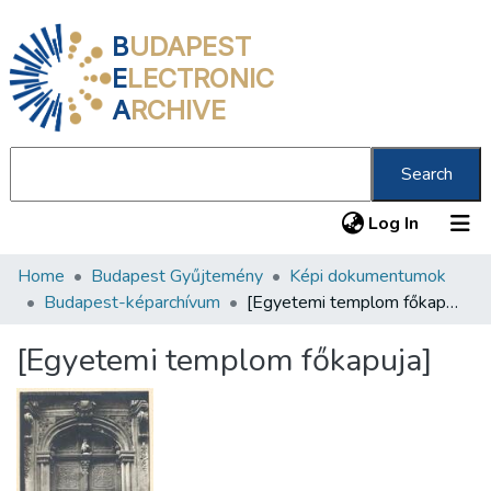
B
UDAPEST
E
LECTRONIC
A
RCHIVE
Search
(current
Log In
Home
Budapest Gyűjtemény
Képi dokumentumok
Communities & Collections
Budapest-képarchívum
[Egyetemi templom főkapuja]
All of DSpace
[Egyetemi templom főkapuja]
Statistics
About us