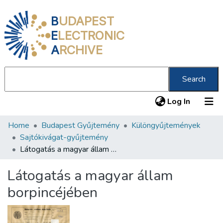
B
UDAPEST
E
LECTRONIC
A
RCHIVE
Search
(current
Log In
Home
Budapest Gyűjtemény
Különgyűjtemények
Communities & Collections
Sajtókivágat-gyűjtemény
All of DSpace
Látogatás a magyar állam borpincéjében
Statistics
Látogatás a magyar állam
About us
borpincéjében