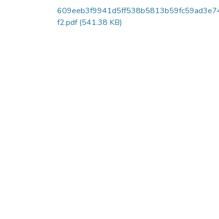
609eeb3f9941d5ff538b5813b59fc59ad3e7
f2.pdf
(541.38 KB)