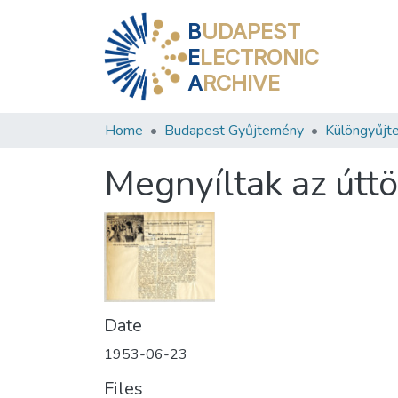
B
UDAPEST
E
LECTRONIC
A
RCHIVE
Home
Budapest Gyűjtemény
Különgyűjt
Megnyíltak az útt
Date
1953-06-23
Files