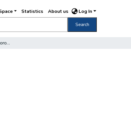
DSpace
Statistics
About us
Log In
Search
Megnyíltak az úttörőtáborok a fővárosban