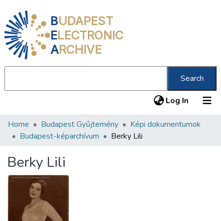
B
UDAPEST
E
LECTRONIC
A
RCHIVE
Search
(current
Log In
Home
Budapest Gyűjtemény
Képi dokumentumok
Communities & Collections
Budapest-képarchívum
Berky Lili
All of DSpace
Berky Lili
Statistics
About us