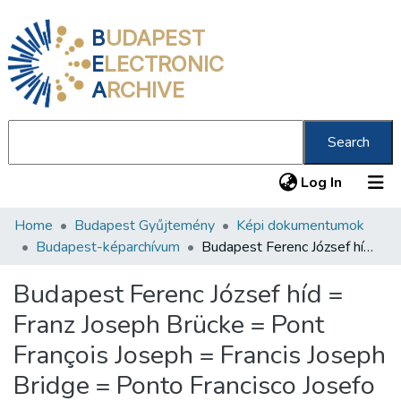
B
UDAPEST
E
LECTRONIC
A
RCHIVE
Search
(current
Log In
Home
Budapest Gyűjtemény
Képi dokumentumok
Communities & Collections
Budapest-képarchívum
Budapest Ferenc József híd = Franz Joseph Brücke = Pont François Joseph = Francis Joseph Bridge = Ponto Francisco Josefo
All of DSpace
Budapest Ferenc József híd =
Statistics
Franz Joseph Brücke = Pont
About us
François Joseph = Francis Joseph
Bridge = Ponto Francisco Josefo