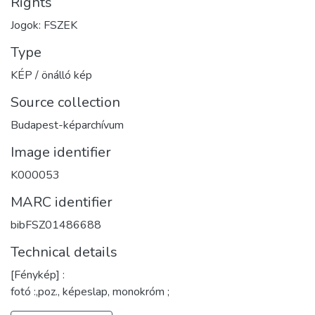
Rights
Jogok: FSZEK
Type
KÉP / önálló kép
Source collection
Budapest-képarchívum
Image identifier
K000053
MARC identifier
bibFSZ01486688
Technical details
[Fénykép] :
fotó :,poz., képeslap, monokróm ;