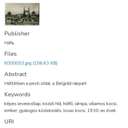
Publisher
Háfa,
Files
K000053.jpg
(156.63 KB)
Abstract
Háttérben a pesti oldal, a Belgrád rakpart
Keywords
képes levelezőlap
,
közúti híd
,
hídfő
,
lámpa
,
villamos kocsi
,
ember
,
gyalogos közlekedés
,
lovas kocsi
,
1930-as évek
URI