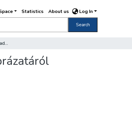
DSpace
Statistics
About us
Log In
Search
Egy olasz újságíró a forradalmi Budapest ábrázatáról
brázatáról