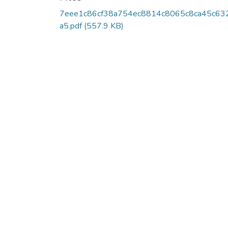
7eee1c86cf38a754ec8814c8065c8ca45c63
a5.pdf
(557.9 KB)