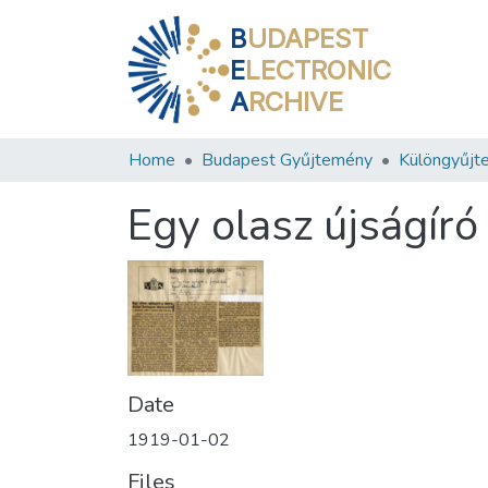
B
UDAPEST
E
LECTRONIC
A
RCHIVE
Home
Budapest Gyűjtemény
Különgyűjt
Egy olasz újságíró
Date
1919-01-02
Files