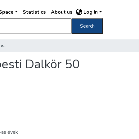
DSpace
Statistics
About us
Log In
Search
[Díszközgyűlés az újpesti városházán az Újpesti Dalkör 50 éves jubileuma alkalmából]
pesti Dalkör 50
as évek