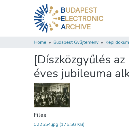
B
UDAPEST
E
LECTRONIC
A
RCHIVE
Home
Budapest Gyűjtemény
Képi doku
[Díszközgyűlés az 
éves jubileuma al
Files
022554.jpg
(175.58 KB)