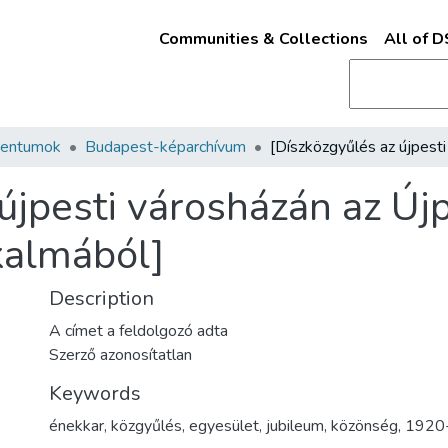
Communities & Collections
All of 
mentumok
Budapest-képarchívum
újpesti városházán az Új
kalmából]
Description
A címet a feldolgozó adta
Szerző azonosítatlan
Keywords
énekkar
,
közgyűlés
,
egyesület
,
jubileum
,
közönség
,
1920-