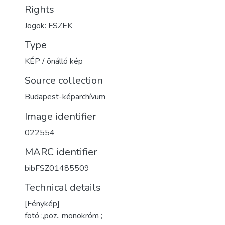
Rights
Jogok: FSZEK
Type
KÉP / önálló kép
Source collection
Budapest-képarchívum
Image identifier
022554
MARC identifier
bibFSZ01485509
Technical details
[Fénykép]
fotó :,poz., monokróm ;