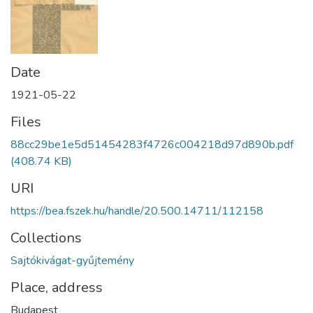
Date
1921-05-22
Files
88cc29be1e5d51454283f4726c004218d97d890b.pdf
(408.74 KB)
URI
https://bea.fszek.hu/handle/20.500.14711/112158
Collections
Sajtókivágat-gyűjtemény
Place, address
Budapest