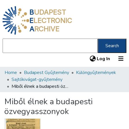
B
UDAPEST
E
LECTRONIC
A
RCHIVE
Search
(current
Log In
Home
Budapest Gyűjtemény
Különgyűjtemények
Communities & Collections
Sajtókivágat-gyűjtemény
All of DSpace
Miből élnek a budapesti özvegyasszonyok
Statistics
Miből élnek a budapesti
About us
özvegyasszonyok