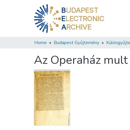
B
UDAPEST
E
LECTRONIC
A
RCHIVE
Home
Budapest Gyűjtemény
Különgyűjt
Az Operaház mult