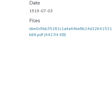
Date
1919-07-03
Files
dee0c9bb35181c1a4a44be8b14d1264153
b66.pdf
(442.94 KB)