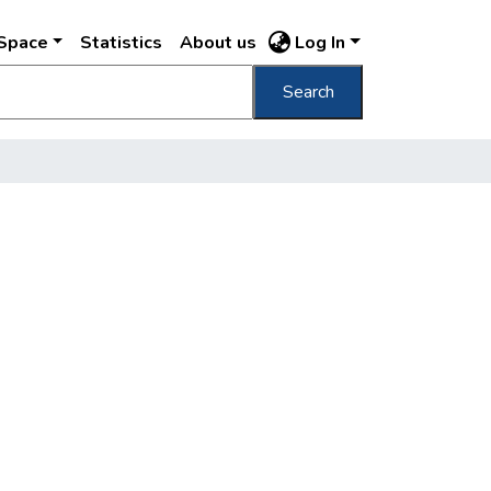
DSpace
Statistics
About us
Log In
Search