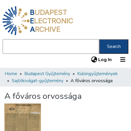
B
UDAPEST
E
LECTRONIC
A
RCHIVE
Search
(current
Log In
Home
Budapest Gyűjtemény
Különgyűjtemények
Communities & Collections
Sajtókivágat-gyűjtemény
A főváros orvossága
All of DSpace
A főváros orvossága
Statistics
About us