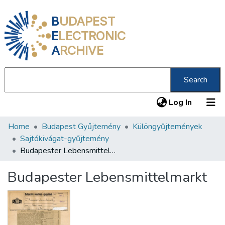
B
UDAPEST
E
LECTRONIC
A
RCHIVE
Search
(current
Log In
Home
Budapest Gyűjtemény
Különgyűjtemények
Communities & Collections
Sajtókivágat-gyűjtemény
All of DSpace
Budapester Lebensmittelmarkt
Statistics
Budapester Lebensmittelmarkt
About us