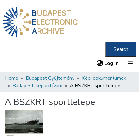
B
UDAPEST
E
LECTRONIC
A
RCHIVE
Search
(current
Log In
Home
Budapest Gyűjtemény
Képi dokumentumok
Communities & Collections
Budapest-képarchívum
A BSZKRT sporttelepe
All of DSpace
A BSZKRT sporttelepe
Statistics
About us