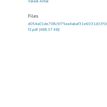
Váradi Antal
Files
d054a01de708c5f75ea4abaf31e6031d33f1
f2.pdf
(488.37 KB)