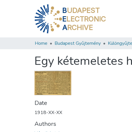
B
UDAPEST
E
LECTRONIC
A
RCHIVE
Home
Budapest Gyűjtemény
Különgyűjt
Egy kétemeletes 
Date
1918-XX-XX
Authors