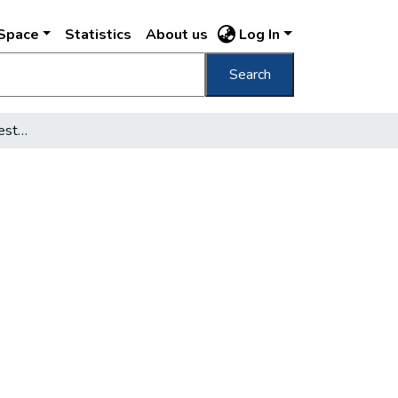
DSpace
Statistics
About us
Log In
Search
Egy kétemeletes ház Pesten