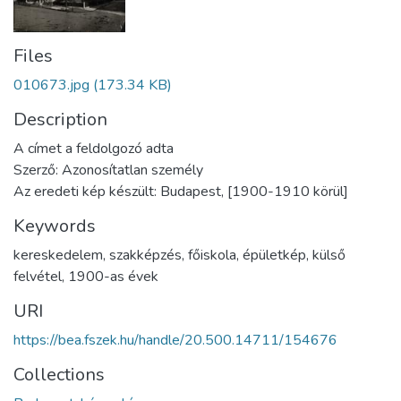
Files
010673.jpg
(173.34 KB)
Description
A címet a feldolgozó adta
Szerző: Azonosítatlan személy
Az eredeti kép készült: Budapest, [1900-1910 körül]
Keywords
kereskedelem
,
szakképzés
,
főiskola
,
épületkép
,
külső
felvétel
,
1900-as évek
URI
https://bea.fszek.hu/handle/20.500.14711/154676
Collections