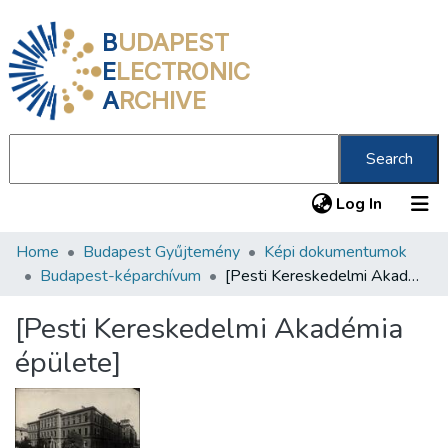
B
UDAPEST
E
LECTRONIC
A
RCHIVE
Search
(current
Log In
Home
Budapest Gyűjtemény
Képi dokumentumok
Communities & Collections
Budapest-képarchívum
[Pesti Kereskedelmi Akadémia épülete]
All of DSpace
[Pesti Kereskedelmi Akadémia
Statistics
épülete]
About us