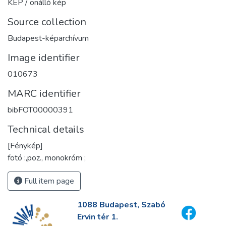
KÉP / önálló kép
Source collection
Budapest-képarchívum
Image identifier
010673
MARC identifier
bibFOT00000391
Technical details
[Fénykép]
fotó :,poz., monokróm ;
Full item page
1088 Budapest, Szabó
Ervin tér 1.