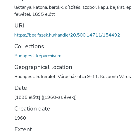
laktanya
,
katona
,
barokk
,
díszítés
,
szobor
,
kapu
,
bejárat
,
ép
felvétel
,
1895 előtt
URI
https://bea.fszek.hu/handle/20.500.14711/154492
Collections
Budapest-képarchívum
Geographical location
Budapest. 5. kerület. Városház utca 9-11. Központi Váro
Date
[1895 előtt] ([1960-as évek])
Creation date
1960
Extent