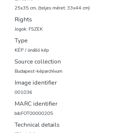
25x35 cm, (teljes méret: 33x44 cm)
Rights
Jogok: FSZEK
Type
KÉP / önálló kép
Source collection
Budapest-képarchívum
Image identifier
001036
MARC identifier
bibFOT00000205
Technical details