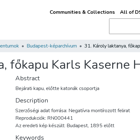
Communities & Collections
All of 
mentumok
Budapest-képarchívum
a, főkapu Karls Kaserne H
Abstract
Bejárati kapu, előtte katonák csoportja
Description
Szerzőségi adat forrása: Negatívra montírozott felirat
Reprodukciók: RN000441
Az eredeti kép készült: Budapest, 1895 előtt
Keywords