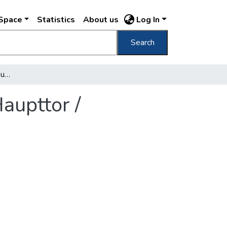
DSpace
Statistics
About us
Log In
Search
31. Károly laktanya, főkapu Karls Kaserne Haupttor /
aupttor /