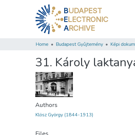
B
UDAPEST
E
LECTRONIC
A
RCHIVE
Home
Budapest Gyűjtemény
Képi doku
31. Károly laktany
Authors
Klösz György (1844-1913)
Files