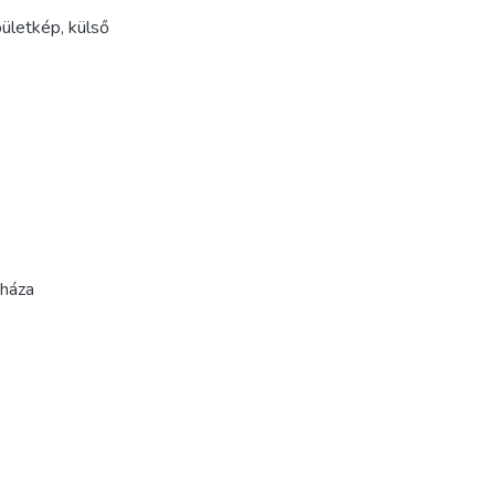
ületkép
,
külső
sháza