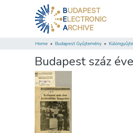
B
UDAPEST
E
LECTRONIC
A
RCHIVE
Home
Budapest Gyűjtemény
Különgyűjt
Budapest száz éve