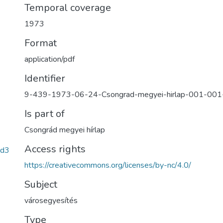
Temporal coverage
1973
Format
application/pdf
Identifier
9-439-1973-06-24-Csongrad-megyei-hirlap-001-00
Is part of
Csongrád megyei hírlap
Access rights
8d3
https://creativecommons.org/licenses/by-nc/4.0/
Subject
városegyesítés
Type