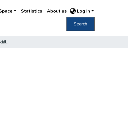
DSpace
Statistics
About us
Log In
Search
Budapest száz éve fotókiállítás Szegeden