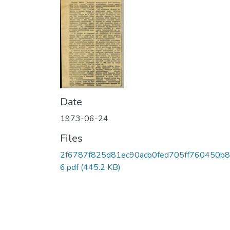
Date
1973-06-24
Files
2f6787f825d81ec90acb0fed705ff760450b
6.pdf
(445.2 KB)