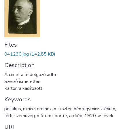
Files
041230.jpg
(142.85 KB)
Description
A címet a feldolgozó adta
Szerző ismeretlen
Kartonra kasírozott
Keywords
politikus
,
miniszterelnök
,
miniszter
,
pénzügyminisztérium
,
férfi
,
szemüveg
,
műtermi portré
,
arckép
,
1920-as évek
URI