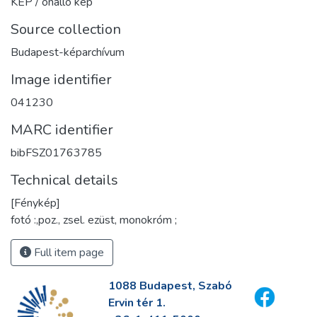
KÉP / önálló kép
Source collection
Budapest-képarchívum
Image identifier
041230
MARC identifier
bibFSZ01763785
Technical details
[Fénykép]
fotó :,poz., zsel. ezüst, monokróm ;
Full item page
1088 Budapest, Szabó
Ervin tér 1.