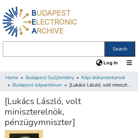
B
UDAPEST
E
LECTRONIC
A
RCHIVE
Search
(current
Log In
Home
Budapest Gyűjtemény
Képi dokumentumok
Communities & Collections
Budapest-képarchívum
[Lukács László, volt miniszterelnök, pénzügymniszter]
All of DSpace
[Lukács László, volt
Statistics
miniszterelnök,
About us
pénzügymniszter]