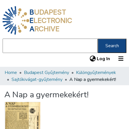
B
UDAPEST
E
LECTRONIC
A
RCHIVE
Search
(current
Log In
Home
Budapest Gyűjtemény
Különgyűjtemények
Communities & Collections
Sajtókivágat-gyűjtemény
A Nap a gyermekekért!
All of DSpace
A Nap a gyermekekért!
Statistics
About us