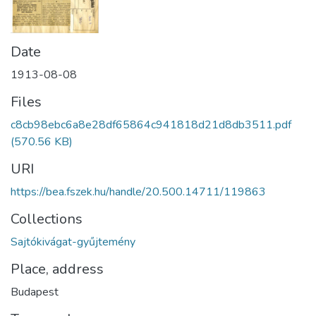
Date
1913-08-08
Files
c8cb98ebc6a8e28df65864c941818d21d8db3511.pdf
(570.56 KB)
URI
https://bea.fszek.hu/handle/20.500.14711/119863
Collections
Sajtókivágat-gyűjtemény
Place, address
Budapest