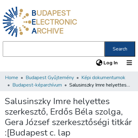
B
UDAPEST
E
LECTRONIC
A
RCHIVE
Search
(current
Log In
Home
Budapest Gyűjtemény
Képi dokumentumok
Communities & Collections
Budapest-képarchívum
Salusinszky Imre helyettes szerkesztő, Erdős Béla szolga, Gera József szerkesztőségi titkár :[Budapest c. lap szerkesztősége]
All of DSpace
Salusinszky Imre helyettes
Statistics
szerkesztő, Erdős Béla szolga,
About us
Gera József szerkesztőségi titkár
:[Budapest c. lap