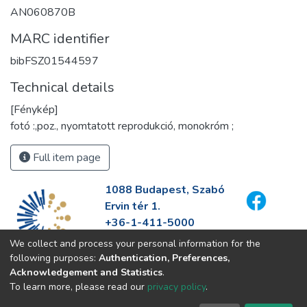
AN060870B
MARC identifier
bibFSZ01544597
Technical details
[Fénykép]
fotó :,poz., nyomtatott reprodukció, monokróm ;
Full item page
1088 Budapest, Szabó
Ervin tér 1.
+36-1-411-5000
info@fszek.hu
We collect and process your personal information for the
https://fszek.hu
following purposes:
Authentication, Preferences,
Acknowledgement and Statistics
.
To learn more, please read our
privacy policy
.