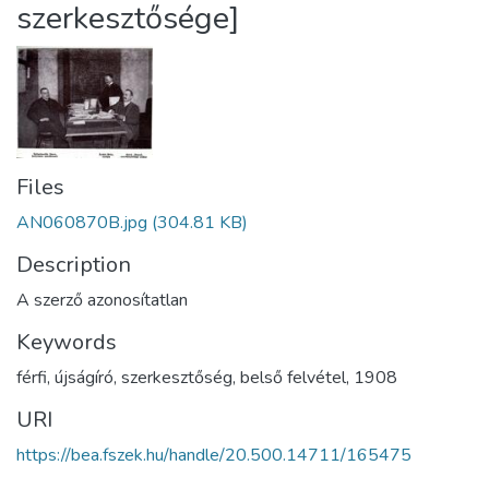
szerkesztősége]
Files
AN060870B.jpg
(304.81 KB)
Description
A szerző azonosítatlan
Keywords
férfi
,
újságíró
,
szerkesztőség
,
belső felvétel
,
1908
URI
https://bea.fszek.hu/handle/20.500.14711/165475