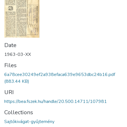
Date
1963-03-XX
Files
6a78cee30249ef2a938efaca639e9653dbc24b16.pdf
(883.44 KB)
URI
https://bea.fszek.hu/handle/20.500.14711/107981
Collections
Sajtókivágat-gyűjtemény