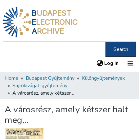
B
UDAPEST
E
LECTRONIC
A
RCHIVE
Search
(current
Log In
Home
Budapest Gyűjtemény
Különgyűjtemények
Communities & Collections
Sajtókivágat-gyűjtemény
All of DSpace
A városrész, amely kétszer halt meg…
Statistics
A városrész, amely kétszer halt
About us
meg…