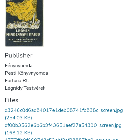
Publisher
Fénynyomda
Pesti Könyvnyomda
Fortuna Rt.
Légrády Testvérek
Files
d3246c8d6ad84017e1deb08741fb838c_screen.jpg
(254.03 KB)
df08b3562e6b6b9f43651aef27a54390_screen.jpg
(168.12 KB)