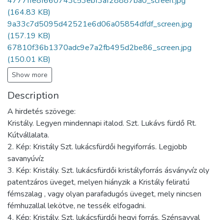
4777ffe8f660743c53ebf3af28887ba0_screen.jpg
(164.83 KB)
9a33c7d5095d42521e6d06a05854dfdf_screen.jpg
(157.19 KB)
67810f36b1370adc9e7a2fb495d2be86_screen.jpg
(150.01 KB)
Show more
Description
A hirdetés szövege:
Kristály. Legyen mindennapi italod. Szt. Lukávs fürdő Rt.
Kútvállalata.
2. Kép: Kristály Szt. lukácsfürdői hegyiforrás. Legjobb
savanyúvíz
3. Kép: Kristály. Szt. lukácsfürdői kristályforrás ásványvíz oly
patentzáros üveget, melyen hiányzik a Kristály feliratú
fémszalag , vagy olyan parafadugós üveget, mely nincsen
fémhuzallal lekötve, ne tessék elfogadni.
4. Kép: Kristály. Szt. lukácsfürdői hegyi forrás. Szénsavval