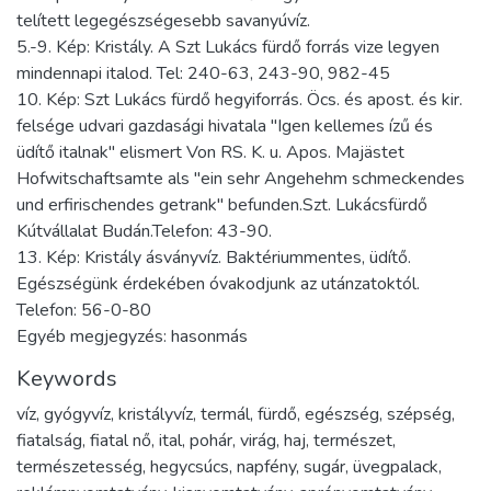
telített legegészségesebb savanyúvíz.
5.-9. Kép: Kristály. A Szt Lukács fürdő forrás vize legyen
mindennapi italod. Tel: 240-63, 243-90, 982-45
10. Kép: Szt Lukács fürdő hegyiforrás. Öcs. és apost. és kir.
felsége udvari gazdasági hivatala "Igen kellemes ízű és
üdítő italnak" elismert Von RS. K. u. Apos. Majästet
Hofwitschaftsamte als "ein sehr Angehehm schmeckendes
und erfirischendes getrank" befunden.Szt. Lukácsfürdő
Kútvállalat Budán.Telefon: 43-90.
13. Kép: Kristály ásványvíz. Baktériummentes, üdítő.
Egészségünk érdekében óvakodjunk az utánzatoktól.
Telefon: 56-0-80
Egyéb megjegyzés: hasonmás
Keywords
víz
,
gyógyvíz
,
kristályvíz
,
termál
,
fürdő
,
egészség
,
szépség
,
fiatalság
,
fiatal nő
,
ital
,
pohár
,
virág
,
haj
,
természet
,
természetesség
,
hegycsúcs
,
napfény
,
sugár
,
üvegpalack
,