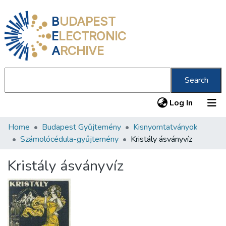
B
UDAPEST
E
LECTRONIC
A
RCHIVE
Search
(current
Log In
Home
Budapest Gyűjtemény
Kisnyomtatványok
Communities & Collections
Számolócédula-gyűjtemény
Kristály ásványvíz
All of DSpace
Kristály ásványvíz
Statistics
About us