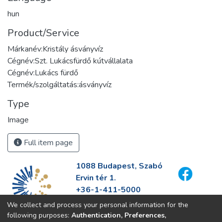
hun
Product/Service
Márkanév:Kristály ásványvíz
Cégnév:Szt. Lukácsfürdő kútvállalata
Cégnév:Lukács fürdő
Termék/szolgáltatás:ásványvíz
Type
Image
Full item page
1088 Budapest, Szabó
Ervin tér 1.
+36-1-411-5000
info@fszek.hu
We collect and process your personal information for the
https://fszek.hu
following purposes:
Authentication, Preferences,