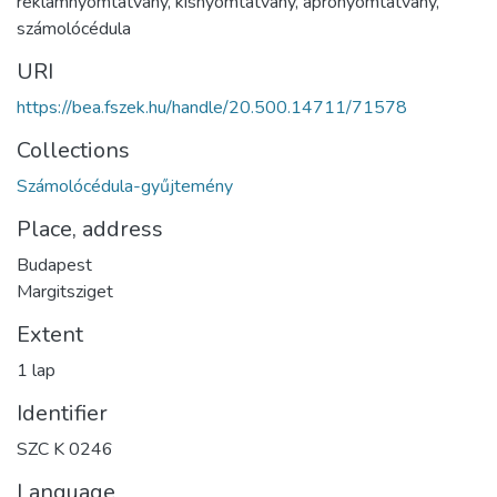
reklámnyomtatvány
,
kisnyomtatvány
,
aprónyomtatvány
,
számolócédula
URI
https://bea.fszek.hu/handle/20.500.14711/71578
Collections
Számolócédula-gyűjtemény
Place, address
Budapest
Margitsziget
Extent
1 lap
Identifier
SZC K 0246
Language