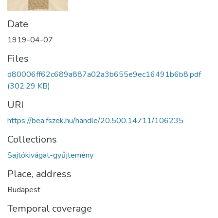
Date
1919-04-07
Files
d80006ff62c689a887a02a3b655e9ec16491b6b8.pdf
(302.29 KB)
URI
https://bea.fszek.hu/handle/20.500.14711/106235
Collections
Sajtókivágat-gyűjtemény
Place, address
Budapest
Temporal coverage