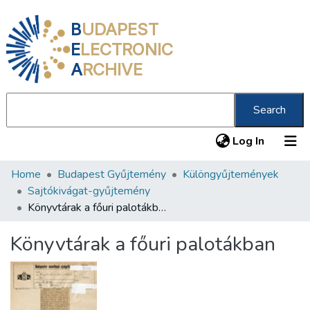
B
UDAPEST
E
LECTRONIC
A
RCHIVE
Search
(current
Log In
Home
Budapest Gyűjtemény
Különgyűjtemények
Communities & Collections
Sajtókivágat-gyűjtemény
All of DSpace
Könyvtárak a főuri palotákban
Statistics
Könyvtárak a főuri palotákban
About us