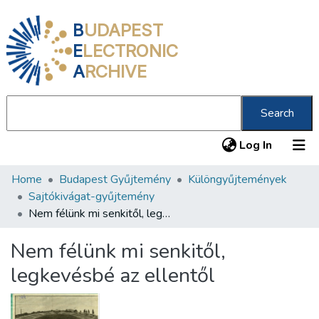
B
UDAPEST
E
LECTRONIC
A
RCHIVE
Search
(current
Log In
Home
Budapest Gyűjtemény
Különgyűjtemények
Communities & Collections
Sajtókivágat-gyűjtemény
All of DSpace
Nem félünk mi senkitől, legkevésbé az ellentől
Statistics
Nem félünk mi senkitől,
About us
legkevésbé az ellentől