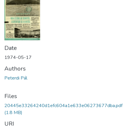
Date
1974-05-17
Authors
Peterdi Pál
Files
20445e33264240d1efc604a1e633e06273677dba.pdf
(1.8 MB)
URI