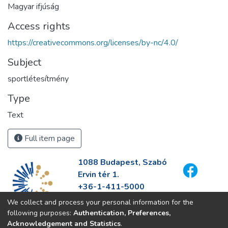
Magyar ifjúság
Access rights
https://creativecommons.org/licenses/by-nc/4.0/
Subject
sportlétesítmény
Type
Text
Full item page
1088 Budapest, Szabó
Ervin tér 1.
+36-1-411-5000
info@fszek.hu
We collect and process your personal information for the
https://fszek.hu
following purposes:
Authentication, Preferences,
Acknowledgement and Statistics
.