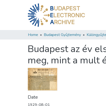
B
UDAPEST
E
LECTRONIC
A
RCHIVE
Home
Budapest Gyűjtemény
Különgyűjt
Budapest az év els
meg, mint a mult 
Date
1929-08-01