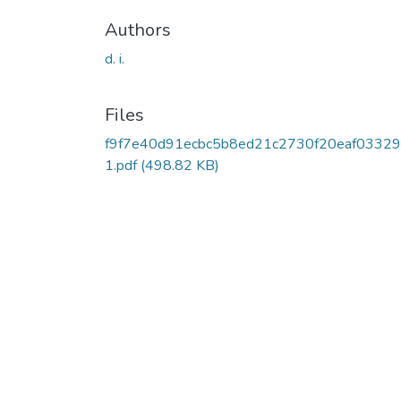
Authors
d. i.
Files
f9f7e40d91ecbc5b8ed21c2730f20eaf03329
1.pdf
(498.82 KB)