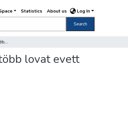
DSpace
Statistics
About us
Log In
Search
Budapest az év első felében ezer darabbal több lovat evett meg, mint a mult évben ilyenkor
több lovat evett