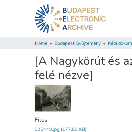
B
UDAPEST
E
LECTRONIC
A
RCHIVE
Home
Budapest Gyűjtemény
Képi doku
[A Nagykörút és az
felé nézve]
Files
025449.jpg
(177.89 KB)