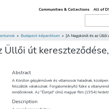
Communities & Collections
All of 
mentumok
Budapest-képarchívum
 Üllői út kereszteződése,
Abstract
A Körúton gépjárművek és villamosok haladnak, középen
felszállók várakoznak. Forgalomirányító fülke a villanyren
rendőröknek. Az "Életjel" című magyar film (1954) hirde
Description