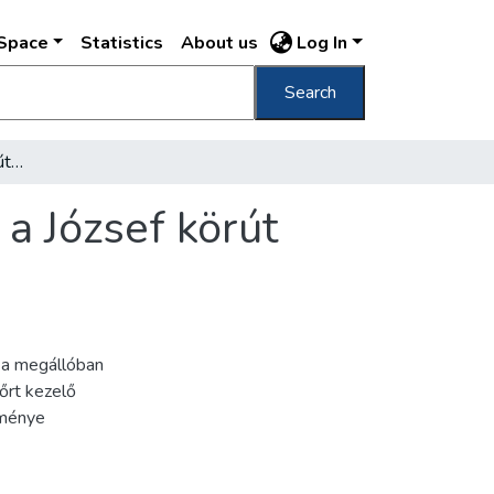
DSpace
Statistics
About us
Log In
Search
[A Nagykörút és az Üllői út kereszteződése, a József körút felé nézve]
 a József körút
 a megállóban
dőrt kezelő
tménye