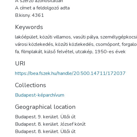
A szerző azonosítatlan
A címet a feldolgozó adta
B.kisny. 4361
Keywords
lakóépület
,
közúti villamos
,
vasúti pálya
,
személygépkocsi
városi közlekedés
,
közúti közlekedés
,
csomópont
,
forgalo
fa
,
filmplakát
,
külső felvétel
,
utcakép
,
1950-es évek
URI
https://bea.fszek.hu/handle/20.500.14711/172037
Collections
Budapest-képarchívum
Geographical location
Budapest. 9. kerület. Üllői út
Budapest. 8. kerület. József körút
Budapest. 8. kerület. Üllői út