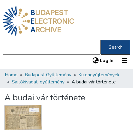
B
UDAPEST
E
LECTRONIC
A
RCHIVE
Search
(current
Log In
Home
Budapest Gyűjtemény
Különgyűjtemények
Communities & Collections
Sajtókivágat-gyűjtemény
A budai vár története
All of DSpace
A budai vár története
Statistics
About us