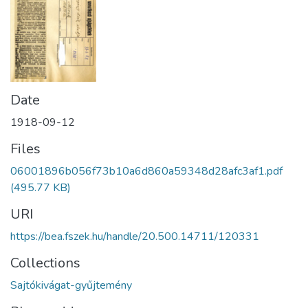
Date
1918-09-12
Files
06001896b056f73b10a6d860a59348d28afc3af1.pdf
(495.77 KB)
URI
https://bea.fszek.hu/handle/20.500.14711/120331
Collections
Sajtókivágat-gyűjtemény