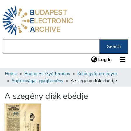
B
UDAPEST
E
LECTRONIC
A
RCHIVE
Search
(current
Log In
Home
Budapest Gyűjtemény
Különgyűjtemények
Communities & Collections
Sajtókivágat-gyűjtemény
A szegény diák ebédje
All of DSpace
A szegény diák ebédje
Statistics
About us