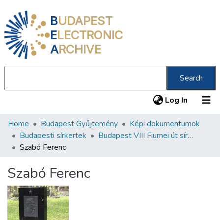
B
UDAPEST
E
LECTRONIC
A
RCHIVE
Search
(current
Log In
Home
Budapest Gyűjtemény
Képi dokumentumok
Communities & Collections
Budapesti sírkertek
Budapest VIII Fiumei út sírkert 2. rész
All of DSpace
Szabó Ferenc
Statistics
Szabó Ferenc
About us