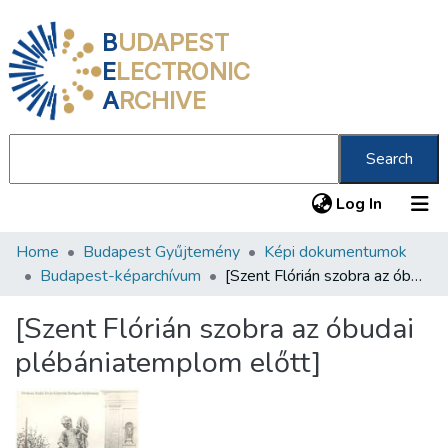
B
UDAPEST
E
LECTRONIC
A
RCHIVE
Search
(current
Log In
Home
Budapest Gyűjtemény
Képi dokumentumok
Communities & Collections
Budapest-képarchívum
[Szent Flórián szobra az óbudai plébániatemplom előtt]
All of DSpace
[Szent Flórián szobra az óbudai
Statistics
plébániatemplom előtt]
About us