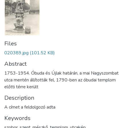
Files
020389.jpg
(101.52 KB)
Abstract
1753-1954. Óbuda és Újlak határán, a mai Nagyszombat
utca mentén állították fel, 1790-ben az óbudai templom
előtti térre került
Description
A címet a feldolgozó adta
Keywords
szobor
,
szent
,
mészkő
,
templom
,
utcakép