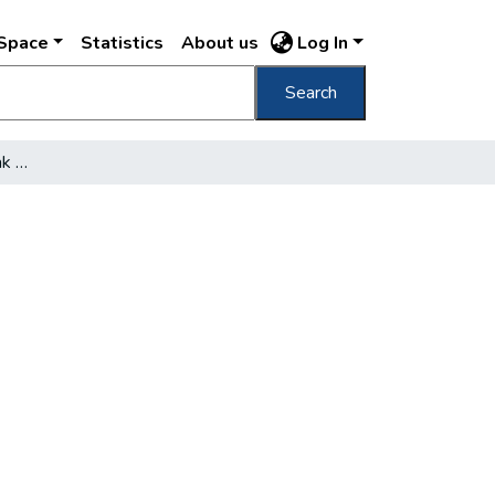
DSpace
Statistics
About us
Log In
Search
Széchenyi István iratainak megszerzése