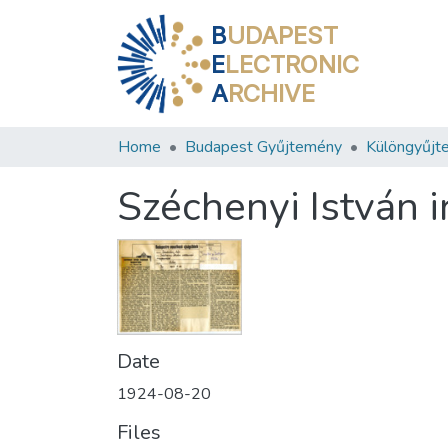
B
UDAPEST
E
LECTRONIC
A
RCHIVE
Home
Budapest Gyűjtemény
Különgyűjt
Széchenyi István 
Date
1924-08-20
Files