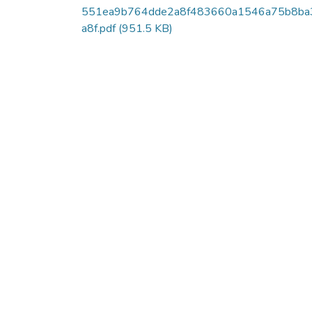
551ea9b764dde2a8f483660a1546a75b8ba
a8f.pdf
(951.5 KB)